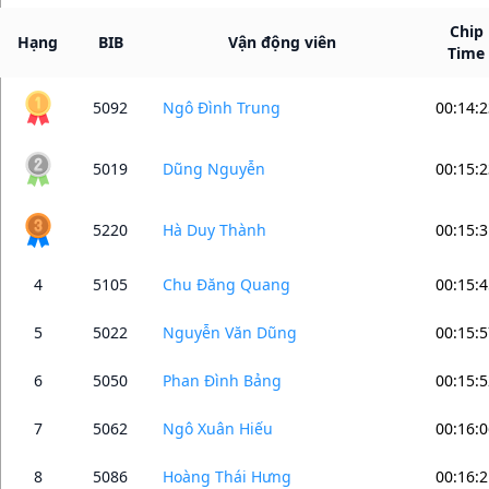
Chip
Hạng
BIB
Vận động viên
Time
5092
Ngô Đình Trung
00:14:2
5019
Dũng Nguyễn
00:15:2
5220
Hà Duy Thành
00:15:3
4
5105
Chu Đăng Quang
00:15:4
5
5022
Nguyễn Văn Dũng
00:15:5
6
5050
Phan Đình Bảng
00:15:5
7
5062
Ngô Xuân Hiếu
00:16:0
8
5086
Hoàng Thái Hưng
00:16:2