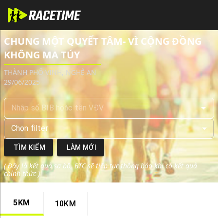
Tra cứu kết quả giải chạy CHUNG MỘT QUYẾT TÂM- VÌ 
CHUNG MỘT QUYẾT TÂM- VÌ CỘNG ĐỒNG
KHÔNG MA TÚY
THÀNH PHỐ VINH, NGHỆ AN
29/06/2025
Chọn
filter
TÌM KIẾM
LÀM MỚI
(
Đây là kết quả sơ bộ, BTC sẽ tiếp tục thông báo khi có kết quả
chính thức
)
5KM
10KM