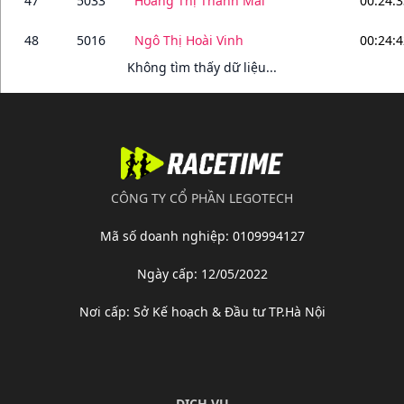
47
5033
Hoàng Thị Thanh Mai
00:24:3
48
5016
Ngô Thị Hoài Vinh
00:24:4
Không tìm thấy dữ liệu...
CÔNG TY CỔ PHẦN LEGOTECH
Mã số doanh nghiệp
: 0109994127
Ngày cấp
: 12/05/2022
Nơi cấp
: Sở Kế hoạch & Đầu tư TP.Hà Nội
DỊCH VỤ