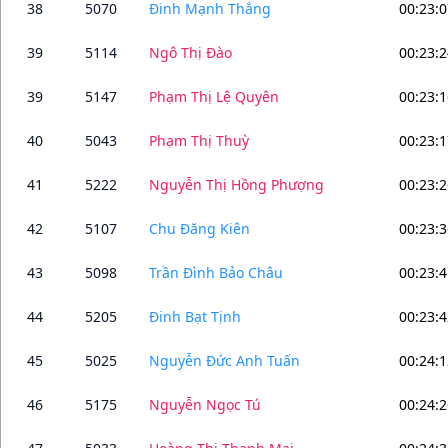
38
5070
Đinh Mạnh Thắng
00:23:0
39
5114
Ngô Thị Đào
00:23:2
39
5147
Phạm Thị Lệ Quyên
00:23:1
40
5043
Phạm Thị Thuỳ
00:23:1
41
5222
Nguyễn Thị Hồng Phượng
00:23:2
42
5107
Chu Đăng Kiên
00:23:3
43
5098
Trần Đình Bảo Châu
00:23:4
44
5205
Đinh Bạt Tịnh
00:23:4
45
5025
Nguyễn Đức Anh Tuấn
00:24:1
46
5175
Nguyễn Ngọc Tú
00:24:2