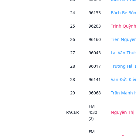
24
96153
Bách Bé Bỏ
25
96203
Trịnh Quỳnh
26
96160
Tien Nguye
27
96043
Lại Văn Thứ
28
96017
Trương Hải
28
96141
Văn Đức Kiê
29
96068
Trần Mạnh 
FM
PACER
4:30
Nguyễn Thị
(2)
FM