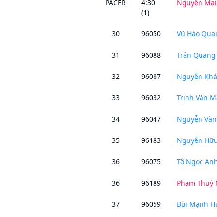
PACER
4:30
Nguyễn Mai
(1)
30
96050
Vũ Hào Qua
31
96088
Trần Quang 
32
96087
Nguyễn Khá
33
96032
Trịnh Văn M
34
96047
Nguyễn Văn
35
96183
Nguyễn Hữu
36
96075
Tô Ngọc An
36
96189
Phạm Thuý 
37
96059
Bùi Mạnh H