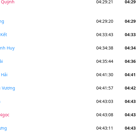
 Quỳnh
04:29:21
04:29
ng
04:29:20
04:29
Kết
04:33:43
04:33
nh Huy
04:34:38
04:34
ài
04:35:44
04:36
 Hải
04:41:30
04:41
 Vương
04:41:57
04:42
h
04:43:03
04:43
Ngọc
04:43:08
04:43
ưng
04:43:11
04:43