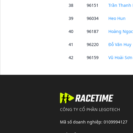
38
96151
Trần Thanh 
39
96034
Heo Hun
40
96187
Hoàng Ngọc
41
96220
Đỗ Văn Huy
42
96159
Vũ Hoài Sơn
CÔNG TY CỔ PHẦN LEGOTECH
Mã số doanh nghiệp
: 0109994127