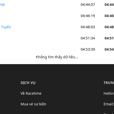
Hải
04:44:07
04:44
04:46:19
04:46
 Tuyến
04:48:03
04:48
04:51:34
04:51
04:53:39
04:54
Không tìm thấy dữ liệu...
DỊCH VỤ
TRUN
Về Racetime
Hotli
Mua vé sự kiện
Email