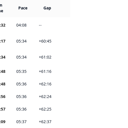
n
Pace
Gap
me
:32
04:08
--
:17
05:34
+60:45
:34
05:34
+61:02
:48
05:35
+61:16
:48
05:36
+62:16
:56
05:36
+62:24
:57
05:36
+62:25
:09
05:37
+62:37