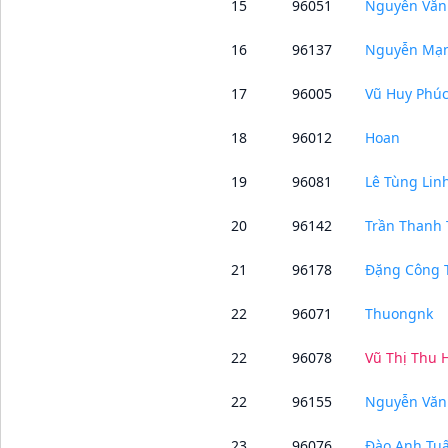
15
96051
Nguyễn Văn
16
96137
Nguyễn Mạ
17
96005
Vũ Huy Phú
18
96012
Hoan
19
96081
Lê Tùng Lin
20
96142
Trần Thanh
21
96178
Đặng Công 
22
96071
Thuongnk
22
96078
Vũ Thị Thu 
22
96155
Nguyễn Văn
23
96076
Đào Anh Tu