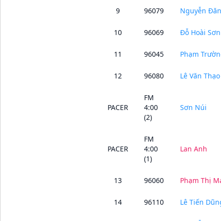
9
96079
Nguyễn Đă
10
96069
Đỗ Hoài Sơn
11
96045
Phạm Trườn
12
96080
Lê Văn Thạo
FM
PACER
4:00
Sơn Núi
(2)
FM
PACER
4:00
Lan Anh
(1)
13
96060
Phạm Thị M
14
96110
Lê Tiến Dũn