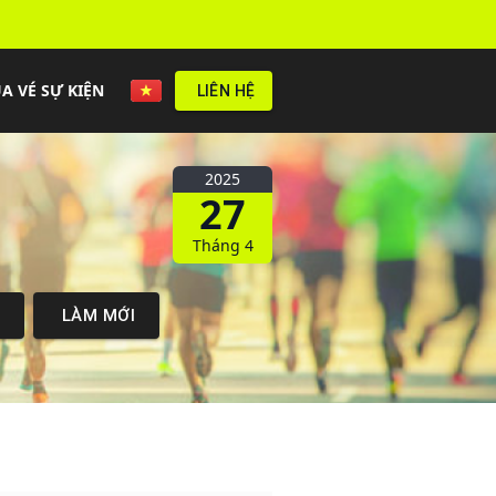
A VÉ SỰ KIỆN
LIÊN HỆ
2025
27
Tháng 4
M
LÀM MỚI