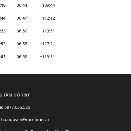
:16
06:44
+109:44
:44
06:47
+112:12
:23
06:50
+113:51
:53
06:55
+117:21
:03
06:58
+119:31
G TÂM HỖ TRỢ
ne: 0877.636.585
: ha.nguyen@racetime.vn