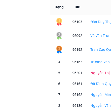
Hạng
BIB
96103
Đào Duy Th
96092
Vũ Văn Trun
96192
Tran Cao Qu
4
96163
Trương Văn
5
96201
Nguyễn Thị
6
96161
Đỗ Đình Qu
7
96162
Nguyễn Min
8
96186
Nguyễn Văn