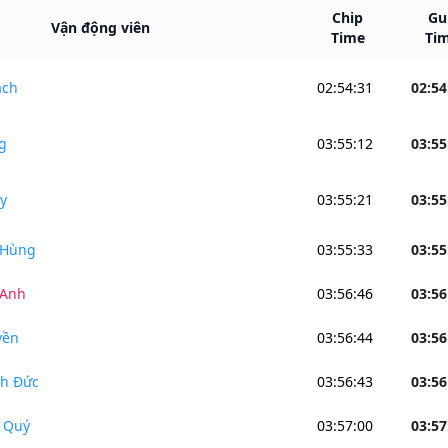
Chip
Gu
Vận động viên
Time
Ti
ạch
02:54:31
02:54
g
03:55:12
03:55
y
03:55:21
03:55
 Hùng
03:55:33
03:55
 Anh
03:56:46
03:56
yền
03:56:44
03:56
h Đức
03:56:43
03:56
 Quý
03:57:00
03:57