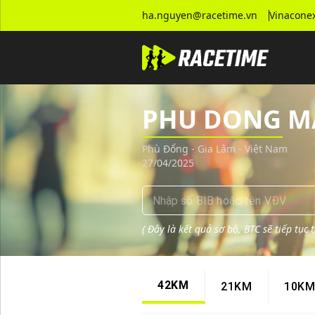
Tra cứu kết quả giải chạy PHU DONG MARATHON 2025
ha.nguyen@racetime.vn
Vinaconex
PHU DONG M
Phù Đổng - Gia Lâm - Việt Nam
27/04/2025
(
Đây là kết quả sơ bộ, BTC sẽ tiếp tục
42KM
21KM
10KM