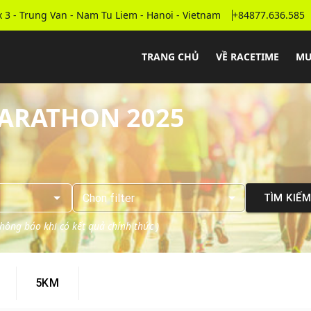
 3 - Trung Van - Nam Tu Liem - Hanoi - Vietnam
+84877.636.585
TRANG CHỦ
VỀ RACETIME
MU
ARATHON 2025
Chọn
filter
TÌM KIẾ
 thông báo khi có kết quả chính thức
)
5KM